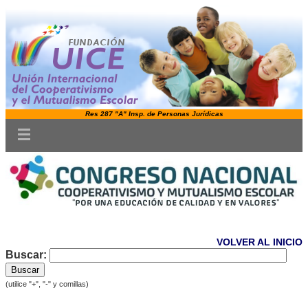
Res 287 "A" Insp. de Personas Jurídicas
VOLVER AL INICIO
Buscar:
(utilice "+", "-" y comillas)